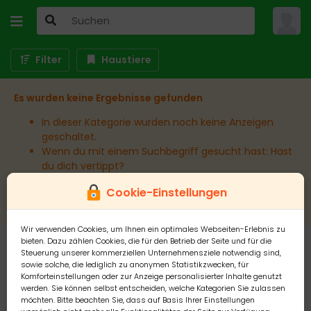
Filter
Haustiere
Es wurden keine Ergebnisse gefunden
In dieser Kategorie wurden noch keine Anzeigen
geschaltet.
Wenn du mit einem Suchbegriff gesucht hast: Hast
du dich vertippt?
Wenn du in einem bestimmten Ort suchst:
Cookie-Einstellungen
Erweitere den Umkreis.
Wir verwenden Cookies, um Ihnen ein optimales Webseiten-Erlebnis zu
bieten. Dazu zählen Cookies, die für den Betrieb der Seite und für die
Steuerung unserer kommerziellen Unternehmensziele notwendig sind,
sowie solche, die lediglich zu anonymen Statistikzwecken, für
Komforteinstellungen oder zur Anzeige personalisierter Inhalte genutzt
werden. Sie können selbst entscheiden, welche Kategorien Sie zulassen
möchten. Bitte beachten Sie, dass auf Basis Ihrer Einstellungen