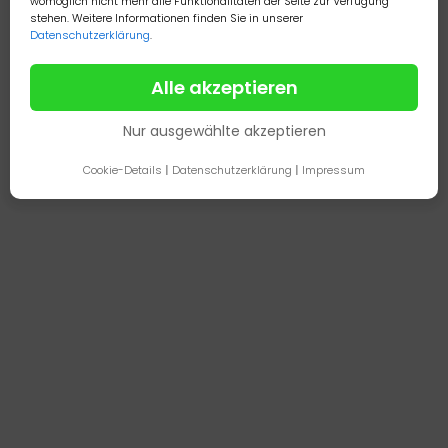
womöglich nicht mehr alle Funktionalitäten der Seite zur Verfügung
stehen. Weitere Informationen finden Sie in unserer
Datenschutzerklärung
.
Alle akzeptieren
Nur ausgewählte akzeptieren
Cookie-Details
|
Datenschutzerklärung
|
Impressum