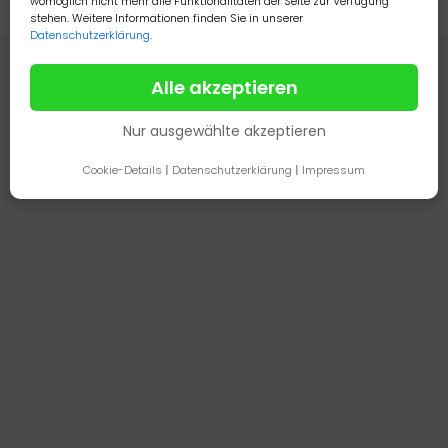
womöglich nicht mehr alle Funktionalitäten der Seite zur Verfügung
stehen. Weitere Informationen finden Sie in unserer
Datenschutzerklärung
.
Alle akzeptieren
Nur ausgewählte akzeptieren
Cookie-Details
|
Datenschutzerklärung
|
Impressum